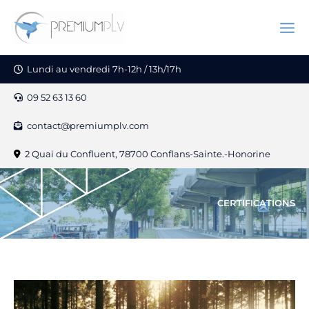
Aller
au
Mai
contenu
Men
Lundi au vendredi 7h-12h / 13h/17h
09 52 63 13 60
contact@premiumplv.com
2 Quai du Confluent, 78700 Conflans-Sainte.-Honorine
CERTIFICATIONS